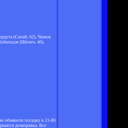
Пердута (Сапай, 62), Чижов
Кобахидзе (Шехич, 46),
е объявили посадку в 21-00.
ршатся дозаправка. Все