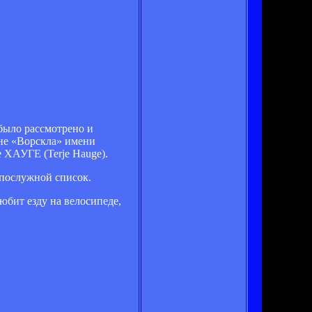
было рассмотрено и
оне «Ворскла» имени
 ХАУГЕ (Terje Hauge).
о послужной список.
юбит езду на велосипеде,