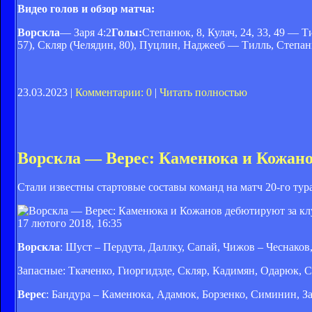
Видео голов и обзор матча:
Ворскла
— Заря 4:2
Голы:
Степанюк, 8, Кулач, 24, 33, 49 — Т
57), Скляр (Челядин, 80), Пуцлин, Наджееб — Тилль, Степан
23.03.2023 |
Комментарии: 0
|
Читать полностью
Ворскла — Верес: Каменюка и Кожано
Стали известны стартовые составы команд на матч 20-го ту
17 лютого 2018, 16:35
Ворскла
: Шуст – Пердута, Даллку, Сапай, Чижов – Чеснаков
Запасные: Ткаченко, Гиоргидзде, Скляр, Кадимян, Одарюк, 
Верес
: Бандура – Каменюка, Адамюк, Борзенко, Симинин, 