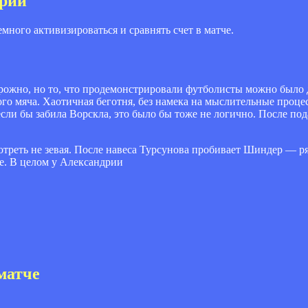
дрии
много активизироваться и сравнять счет в матче.
рожно, но то, что продемонстрировали футболисты можно было 
ого мяча. Хаотичная беготня, без намека на мыслительные проце
сли бы забила Ворскла, это было бы тоже не логично. После под
отреть не зевая. После навеса Турсунова пробивает Шиндер — р
е. В целом у Александрии
матче