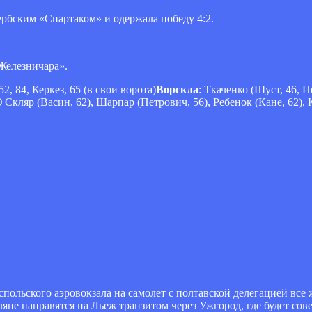
ербским «Спартаком» и одержала победу 4:2.
Железничара».
2, 84, Керкез, 65 (в свои ворота)
Ворскла
: Ткаченко (Шуст, 46, 
 Скляр (Васин, 62), Шарпар (Петрович, 56), Ребенок (Кане, 62), 
ольского аэровокзала на самолет с полтавской делегацией все ж
не направятся на Льеж транзитом через Ужгород, где будет сове