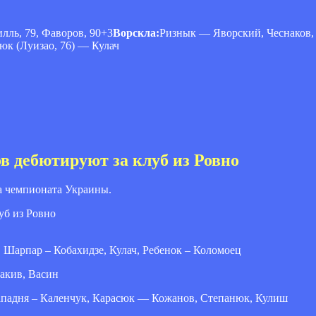
илль, 79, Фаворов, 90+3
Ворскла:
Ризнык — Яворский, Чеснаков,
юк (Луизао, 76) — Кулач
в дебютируют за клуб из Ровно
ра чемпионата Украины.
, Шарпар – Кобахидзе, Кулач, Ребенок – Коломоец
Сакив, Васин
Западня – Каленчук, Карасюк — Кожанов, Степанюк, Кулиш