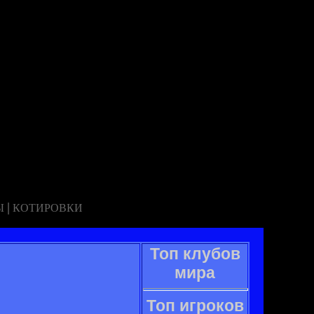
|
Ы
КОТИРОВКИ
Топ клубов
мира
Топ игроков