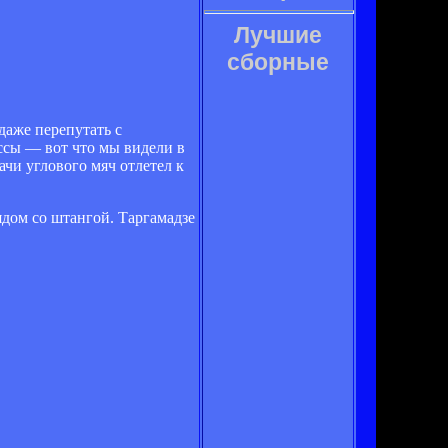
Лучшие
сборные
даже перепутать с
ссы — вот что мы видели в
ачи углового мяч отлетел к
ядом со штангой. Таргамадзе