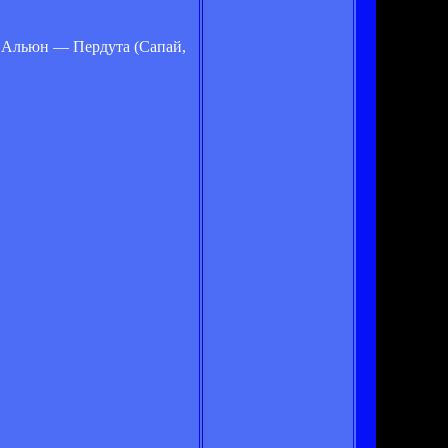
 Альюн — Пердута (Сапай,