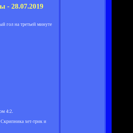
 - 28.07.2019
ый гол на третьей минуте
м 4:2.
 Скрипника хет-трик и