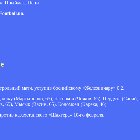
ук, Прыймак, Пепи
Football.ua
.
че
трольный матч, уступив боснийскому «Железничару» 0:2.
аллку (Мартыненко, 65), Часнаков (Чижов, 65), Пердута (Сапай, 5
в, 65), Мысык (Васин, 65), Коломоец (Карека, 46)
ротив казахстанского «Шахтера» 10-го февраля.