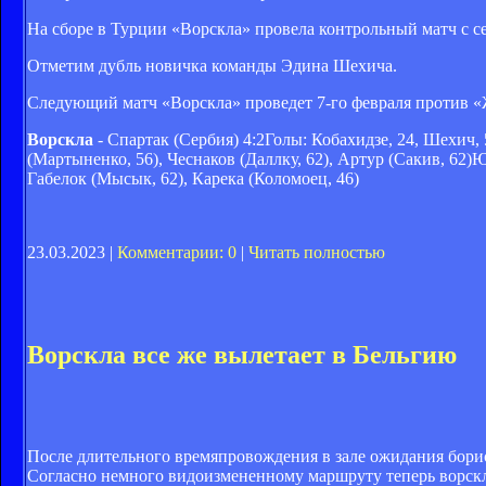
На сборе в Турции «Ворскла» провела контрольный матч с с
Отметим дубль новичка команды Эдина Шехича.
Следующий матч «Ворскла» проведет 7-го февраля против «
Ворскла
- Спартак (Сербия) 4:2Голы: Кобахидзе, 24, Шехич, 5
(Мартыненко, 56), Чеснаков (Даллку, 62), Артур (Сакив, 62)Ю
Габелок (Мысык, 62), Карека (Коломоец, 46)
23.03.2023 |
Комментарии: 0
|
Читать полностью
Ворскла все же вылетает в Бельгию
После длительного времяпровождения в зале ожидания борисп
Согласно немного видоизмененному маршруту теперь ворскля