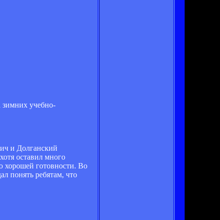
а зимних учебно-
мич и Долганский
хотя оставил много
о хорошей готовности. Во
ал понять ребятам, что