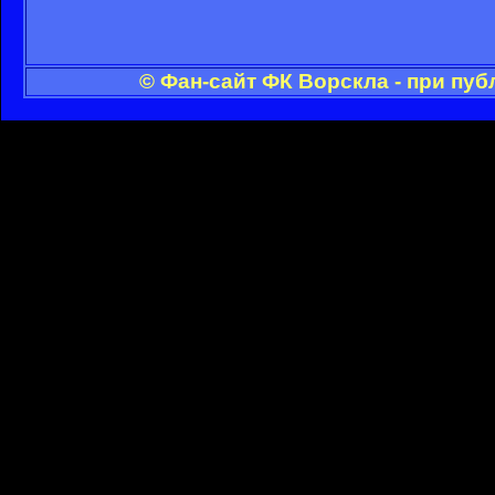
© Фан-сайт ФК Ворскла - при пу