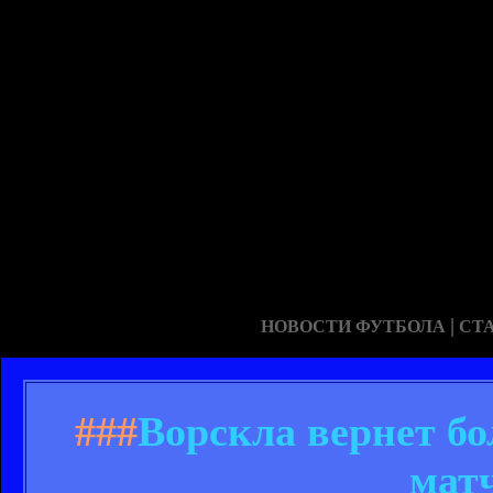
|
НОВОСТИ ФУТБОЛА
СТ
###
Ворскла вернет бо
мат